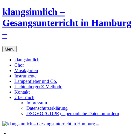
Zum
klangsinnlich –
Inhalt
springen
Gesangsunterricht in Hamburg
–
Menü
klangsinnlich
Chor
Musikgarten
Instrumente
Lampenfieber und Co.
Lichtenberger® Methode
Kontakt
Über mich
Impressum
Datenschutzerklärung
DSGVO (GDPR) – persönliche Daten anfordern